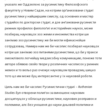
указало же Оддзелєнє за русинистику Филозофского
факултету у Новим Садзе, на котрим орґанизовани студиї
русинистики у найширшим смислу, од основних и мастер
студийох по докторски студиї, и дзе анґажовани русинисти
рижних профилох филолоґиї и историйних наукох, може
позберац науковцох зоз жеми и иножемства котри ше
занїмаю зоз русинистику же би могли ефикаснєйше
сотрудзовац. Намира нам же би часопис позберал науковцох
котри ше занїмаю зоз питанями русинистики, цо би у пракси
оможлївело лєгчейшу медзисобну комуникацию, понеже тоти
авторе обявюю свойо твори у розличних часописох у рижних
жемох и то вельо раз очежує науковцом провадзиц шицко
тото цо им може буц интересантне у їх науковей роботи.
Циль нам же би часопис Русинистични студиї –
Ruthenian
Studies
бул отворени полиґон за виношенє наукових
досцигнуцох у обласци русинистики, наукових розправох и
полемики, алє без уношеня до науки дньовей политики и