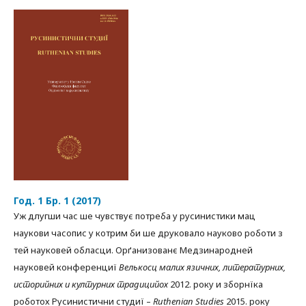
Год. 1 Бр. 1 (2017)
Уж длугши час ше чувствує потреба у русинистики мац
наукови часопис у котрим би ше друковало науково роботи з
тей науковей обласци. Орґанизованє Медзинародней
науковей конференциї
Велькосц
малих
язичних,
ли
тературних,
историйних и културних традицийох
2012. року и зборнїка
роботох Русинистични студиї –
Ruthenian Studies
2015. року