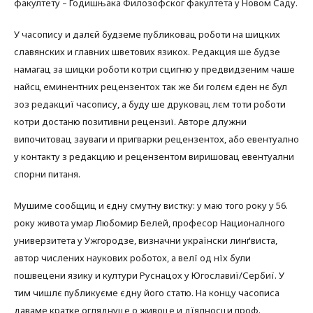
факултету – Годишњака Филозофског факултета у Новом Саду.
У часопису и далєй будземе публиковац роботи на шицких
славянских и главних шветових язикох. Редакция ше будзе
намагац за шицки роботи котри сцигню у предвидзеним чаше
найсц еминентних рецензентох так же би голєм єден нє бул
зоз редакциї часопису, а буду ше друковац лєм тоти роботи
котри достаню позитивни рецензиї. Авторе длужни
випочитовац зауваги и пригварки рецензентох, або евентуално
у контакту з редакцию и рецензентом виришовац евентуални
спорни питаня.
Мушиме сообщиц и єдну смутну вистку: у маю того року у 56.
року живота умар Любомир Белей, професор Националного
универзитета у Ужгородзе, визначни українски линґвиста,
автор числених наукових роботох, а велї од нїх були
пошвецени язику и култури Руснацох у Югославиї/Сербиї. У
тим чишлє публикуєме єдну його статю. На концу часописа
даваме кратке огляднуце о живоце и дїялносци проф.