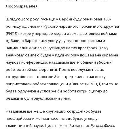
Любомира Белея.
Шлїдуюцого року Руснаци у Сербиї буду означовац 100-
рочнїцу од снованя Руского народного просвитного дружтва
(РНПД), котре у периодзе медзи двома шветовима войнами
одбавело барз значну улогу у културно-просвитним и
националним живоце Руснацох на тих просторох. Тому
значному ювилею будзе у идуцим року пошвецена окремна
наукова конференция, наздаваме ше, и обявени зборнїк
роботох з тей конференциї. Прето поволуєме наших
сотруднїкох и авторох же би за треце число часопису
пририхтовали роботи пошвецени дїялносци РНПД, гоч то нє
будзе одлучуюци услов же би роботи котри сцигню до
редакциї були опубликовани у нїм.
Наздаваме ше же ше круг наших сотруднїкох будзе
преширйовац и же наш часопис здобудзе угляд у
славистичней науки. Циль нам же би часопис
Русинистични