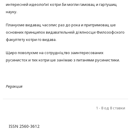
интересней идеолоґиї котри би могли гамовац и гартушиц
науку.
Плануєме видавац часопис раз до рока и притримовац ше
основних принципох видавательней дїялносци Филозофского
факултету котри го видава.
Щиро поволуєме на сотруднїцтво заинтересованих
русинистох и тих котри ше занїмаю з питанями русинистики.
Редакция
1 - 8 од 8 ставки
ISSN 2560-3612