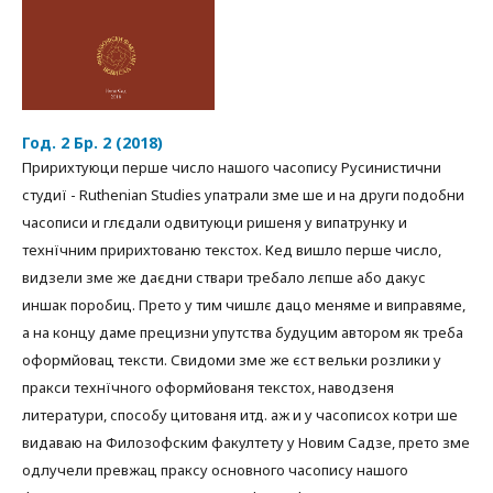
Год. 2 Бр. 2 (2018)
Пририхтуюци перше число нашого часопису Русинистични
студиї - Ruthenian Studies упатрали зме ше и на други подобни
часописи и глєдали одвитуюци ришеня у випатрунку и
технїчним пририхтованю текстох. Кед вишло перше число,
видзели зме же даєдни ствари требало лєпше або дакус
иншак поробиц. Прето у тим чишлє дацо мeняме и виправяме,
а на концу даме прецизни упутства будуцим автором як треба
оформйовац тексти. Свидоми зме же єст вельки розлики у
пракси технїчного оформйованя текстох, наводзеня
литератури, способу цитованя итд. аж и у часописох котри ше
видаваю на Филозофским факултету у Новим Садзе, прето зме
одлучели превжац праксу основного часопису нашого