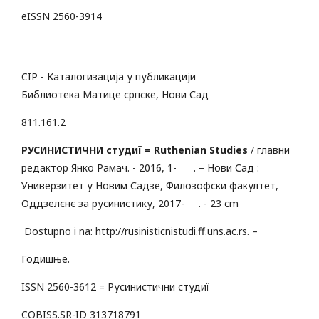
eISSN 2560-3914
CIP - Каталогизација у публикацији
Библиотека Матице српске, Нови Сад
811.161.2
РУСИНИСТИЧНИ студиï = Ruthenian Studies
/ главни
редактор Янко Рамач. - 2016, 1- . – Нови Сад :
Универзитет у Новим Садзе, Филозофски факултет,
Оддзелєнє за русинистику, 2017- . - 23 cm
Dostupno i na: http://rusinisticnistudi.ff.uns.ac.rs. –
Годишње.
ISSN 2560-3612 = Русинистични студиï
COBISS.SR-ID 313718791