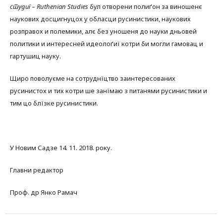
студиї
–
Ruthenian
Studies
бул отворени полиґон за виношенє
наукових досцигнуцох у обласци русинистики, наукових
розправох и полемики, алє без уношеня до науки дньовей
политики и интересней идеолоґиї котри би могли гамовац и
гартушиц науку.
Щиро поволуєме на сотруднїцтво заинтересованих
русинистох и тих котри ше занїмаю з питанями русинистики и
тим цо блїзке русинистики.
У Новим Садзе 14. 11. 2018. року.
Главни редактор
Проф. др Янко Рамач