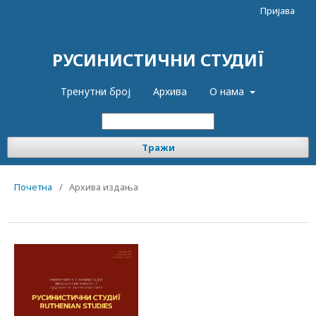
Пријава
РУСИНИСТИЧНИ СТУДИЇ
Тренутни број
Архива
О нама
Тражи
Почетна
/
Архива издања