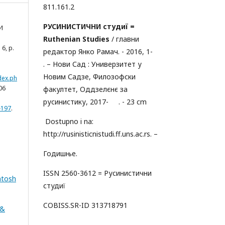
811.161.2
РУСИНИСТИЧНИ студиï =
И
Ruthenian Studies
/ главни
. 6, p.
редактор Янко Рамач. - 2016, 1-
. – Нови Сад : Универзитет у
Новим Садзе, Филозофски
ndex.ph
06
факултет, Оддзелєнє за
русинистику, 2017- . - 23 cm
-197
.
Dostupno i na:
http://rusinisticnistudi.ff.uns.ac.rs. –
Годишње.
ISSN 2560-3612 = Русинистични
ntosh
студиï
COBISS.SR-ID 313718791
 &