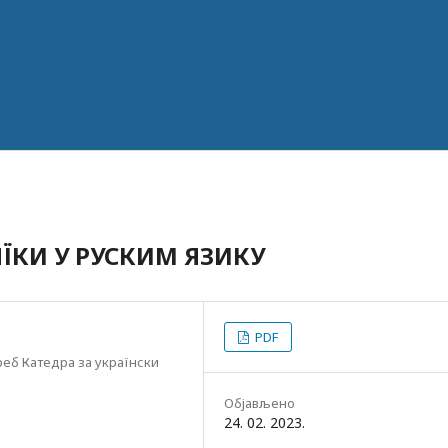
ЇКИ У РУСКИМ ЯЗИКУ
PDF
еб Катедра за українски
Објављено
24. 02. 2023.