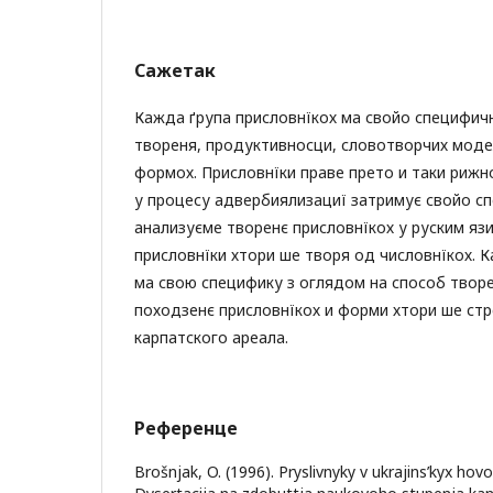
Сажетак
Кажда ґрупа присловнїкох ма свойо специфич
твореня, продуктивносци, словотворчих моде
формох. Присловнїки праве прето и таки рижн
у процесу адвербиялизациї затримує свойо с
анализуєме творенє присловнїкох у руским язи
присловнїки хтори ше творя од числовнїкох. 
ма свою специфику з оглядом на способ творе
походзенє присловнїкох и форми хтори ше стр
карпатского ареала.
Референце
Brošnjak, O. (1996). Pryslivnyky v ukrajins’kyx hov