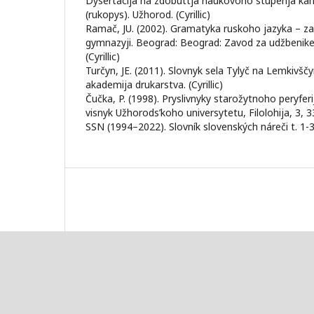
Dysertacija na zdobuttja naukovoho stupenja kan
(rukopys). Užhorod. (Cyrillic)
Ramač, JU. (2002). Gramatyka ruskoho jazyka – za I,
gymnazyji. Beograd: Beograd: Zavod za udžbenike 
(Cyrillic)
Turčyn, JE. (2011). Slovnyk sela Tylyč na Lemkivščyni
akademija drukarstva. (Cyrillic)
Čučka, P. (1998). Pryslivnyky starožytnoho peryfe
visnyk Užhorods’koho universytetu, Filolohija, 3, 33–
SSN (1994–2022). Slovník slovenských náreči t. 1-3 /