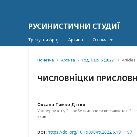
РУСИНИСТИЧНИ СТУДИЇ
Тренутни број
Архива
О нама
Почетна
/
Архива
/
Год. 6 Бр. 6 (2022)
/
Articles
ЧИСЛОВНЇЦКИ ПРИСЛОВН
Оксана Тимко Дїтко
Универзитет у Заґребе Филозофски факултет, Заґр
язик
https://doi.org/10.19090/rs.2022.6.191-197
DOI: