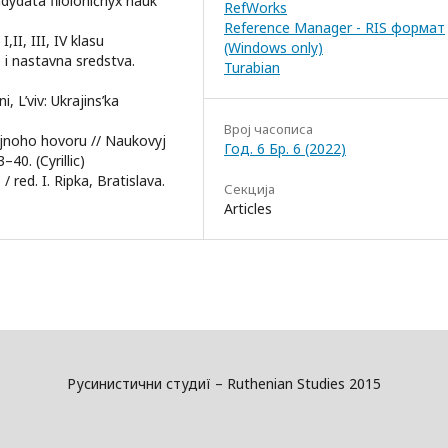
dydata filolohičnyx nauk
RefWorks
Reference Manager - RIS формат
II, III, IV klasu
(Windows only)
i nastavna sredstva.
Turabian
, L’viv: Ukrajins’ka
Bрој часописа
rijnoho hovoru // Naukovyj
Год. 6 Бр. 6 (2022)
40. (Cyrillic)
 red. I. Ripka, Bratislava.
Секција
Articles
Русинистични студиї – Ruthenian Studies 2015