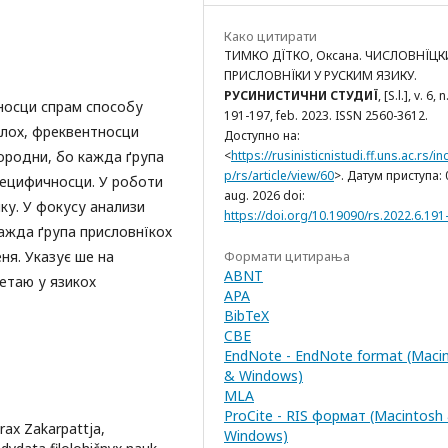
Како цитирати
ТИМКО ДЇТКО, Оксана. ЧИСЛОВНЇЦК
ПРИСЛОВНЇКИ У РУСКИМ ЯЗИКУ.
РУСИНИСТИЧНИ СТУДИЇ
, [S.l.], v. 6, n
носци спрам способу
191-197, feb. 2023. ISSN 2560-3612.
лох, фреквентносци
Доступно на:
ородни, бо кажда ґрупа
<
https://rusinisticnistudi.ff.uns.ac.rs/i
p/rs/article/view/60
>. Датум приступа: 
пецифичносци. У роботи
aug. 2026 doi:
ку. У фокусу анализи
https://doi.org/10.19090/rs.2022.6.191
Кажда ґрупа присловнїкох
ня. Указує ше на
Формати цитирања
ABNT
етаю у язикох
APA
BibTeX
CBE
EndNote - EndNote format (Maci
& Windows)
MLA
ProCite - RIS формат (Macintosh
orax Zakarpattja,
Windows)