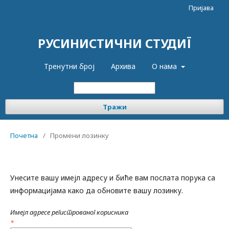
Пријава
РУСИНИСТИЧНИ СТУДИЇ
Тренутни број
Архива
О нама
Тражи
Почетна
/
Промени лозинку
Унесите вашу имејл адресу и биће вам послата порука са
информацијама како да обновите вашу лозинку.
Имејл адресе регистрованог корисника
*